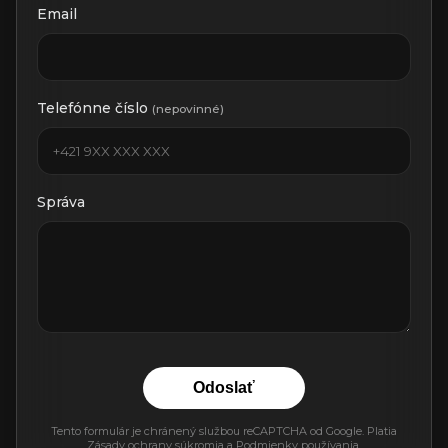
Email
Telefónne číslo
(nepovinné)
Správa
Odoslať
Tento formulár je chránený službou reCAPTCHA od Google. Platia
Zásady ochrany súkromia
a
Podmienky používania
.