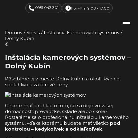
0951 043 301
Pon-Pia: 9:00 - 17:00
Domov
/
Servis
/
Inštalácia kamerových systémov
/
Dolný Kubín
Inštalácia kamerových systémov –
Dolný Kubín
Pôsobíme aj v meste Dolný Kubín a okolí. Rýchlo,
spoľahlivo a za férové ceny.
Chcete mať prehľad o tom, čo sa deje vo vašej
domácnosti, prevádzke, sklade alebo škole?
Postaráme sa o profesionálnu inštaláciu kamerového
systému, vďaka ktorému budete mať všetko
pod
kontrolou – kedykoľvek a odkiaľkoľvek
.