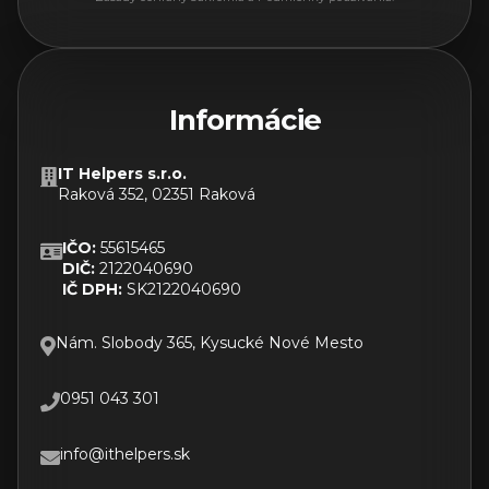
Informácie
IT Helpers s.r.o.
Raková 352, 02351 Raková
IČO:
55615465
DIČ:
2122040690
IČ DPH:
SK2122040690
Nám. Slobody 365, Kysucké Nové Mesto
0951 043 301
info@ithelpers.sk