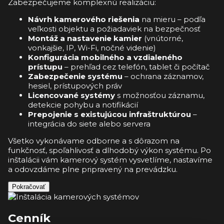
Zabezpečujeme komplexnú realizáciu:
Návrh kamerového riešenia
na mieru – podľa
veľkosti objektu a požiadaviek na bezpečnosť
Montáž a nastavenie kamier
(vnútorné,
vonkajšie, IP, Wi-Fi, nočné videnie)
Konfigurácia mobilného a vzdialeného
prístupu
– prehľad cez telefón, tablet či počítač
Zabezpečenie systému
– ochrana záznamov,
hesiel, prístupových práv
Licencované systémy
s možnosťou záznamu,
detekcie pohybu a notifikácií
Prepojenie s existujúcou infraštruktúrou
–
integrácia do siete alebo servera
Všetko vykonávame odborne a s dôrazom na
funkčnosť, spoľahlivosť a dlhodobý výkon systému. Po
inštalácii vám kamerový systém vysvetlíme, nastavíme
a odovzdáme plne pripravený na prevádzku.
Pokračovať
Cenník