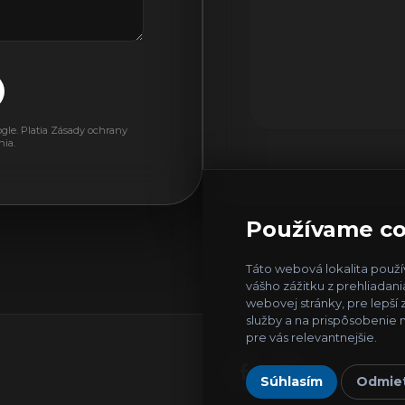
le. Platia
Zásady ochrany
nia
.
Používame co
Táto webová lokalita použí
vášho zážitku z prehliadani
webovej stránky
,
pre lepší
služby a na prispôsobenie 
pre vás relevantnejšie
.
Súhlasím
Odmie