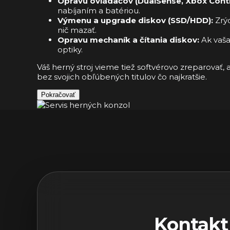
Opravu ovládačov (DualSense, Xbox Contro
nabíjaním a batériou.
Výmenu a upgrade diskov (SSD/HDD):
Zrýc
nič mazať.
Opravu mechaník a čítania diskov:
Ak vaša
optiky.
Váš herný stroj vieme tiež softvérovo zreparovať, 
bez svojich obľúbených titulov čo najkratšie.
Pokračovať
Kontakt