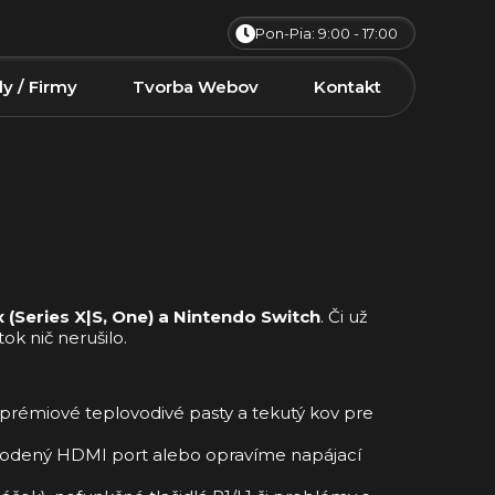
Pon-Pia: 9:00 - 17:00
ly / Firmy
Tvorba Webov
Kontakt
x (Series X|S, One) a Nintendo Switch
. Či už
k nič nerušilo.
 prémiové teplovodivé pasty a tekutý kov pre
odený HDMI port alebo opravíme napájací