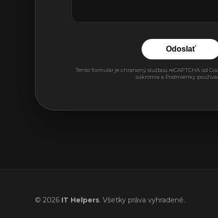
Odoslať
Tento formulár je chránený službou reCAPTCHA od Goog
súkromia
a
Podmienky používa
© 2026
IT Helpers
. Všetky práva vyhradené.