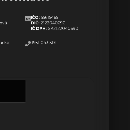
IČO:
55615465
ková
DIČ:
2122040690
IČ DPH:
SK2122040690
sucké
0951 043 301