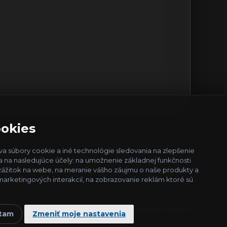
okies
va súbory cookie a iné technológie sledovania na zlepšenie
a na nasledujúce účely:
na umožnenie základnej funkčnosti
 zážitok na webe
,
na meranie vášho záujmu o naše produkty a
marketingových interakcií
,
na zobrazovanie reklám ktoré sú
Ochrana osobných údajov
tam
Zmeniť moje nastavenia