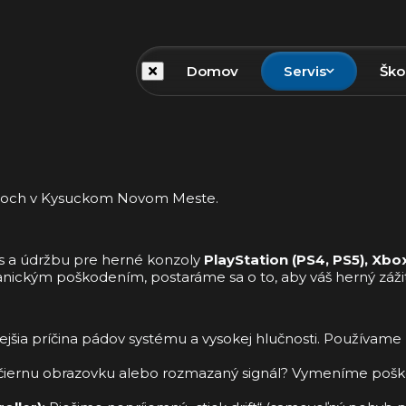
Domov
Servis
Ško
émoch v Kysuckom Novom Meste.
is a údržbu pre herné konzoly
PlayStation (PS4, PS5), Xbo
ickým poškodením, postaráme sa o to, aby váš herný zážito
ejšia príčina pádov systému a vysokej hlučnosti. Používame
iernu obrazovku alebo rozmazaný signál? Vymeníme pošk