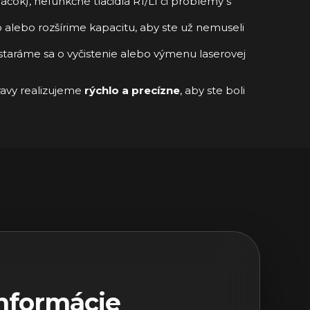
čok), nefunkčné tlačidlá R1/L1 či problémy s
 alebo rozšírime kapacitu, aby ste už nemuseli
ostaráme sa o vyčistenie alebo výmenu laserovej
pravy realizujeme
rýchlo a precízne
, aby ste boli
nformácie