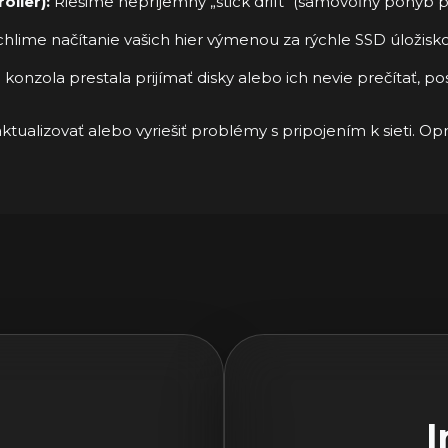
ller):
Riešime nepríjemný „stick drift“ (samovoľný pohyb pá
hlime načítanie vašich hier výmenou za rýchle SSD úložisko
 konzola prestala prijímať disky alebo ich nevie prečítať, p
aktualizovať alebo vyriešiť problémy s pripojením k sieti. O
I