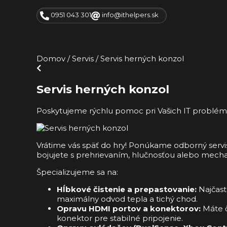
0951 043 301
info@ithelpers.sk
Domov
/
Servis
/
Servis herných konzol
Servis herných konzol
Poskytujeme rýchlu pomoc pri Vašich IT probl
Vrátime vás späť do hry! Ponúkame odborný serv
bojujete s prehrievaním, hlučnosťou alebo mechan
Špecializujeme sa na:
Hĺbkové čistenie a prepastovanie:
Najčast
maximálny odvod tepla a tichý chod.
Opravu HDMI portov a konektorov:
Máte č
konektor pre stabilné pripojenie.