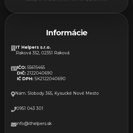
Informácie
IT Helpers s.r.o.
Raková 352, 02351 Raková
IČO:
55615465
DIČ:
2122040690
IČ DPH:
SK2122040690
Nám. Slobody 365, Kysucké Nové Mesto
0951 043 301
info@ithelpers.sk