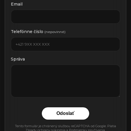
Email
Telefónne číslo
(nepovinné)
Správa
Odoslať
Tento formulár je chránený službou reCAPTCHA od Google. Platia
Zásady ochrany súkromia
a
Podmienky používania
.