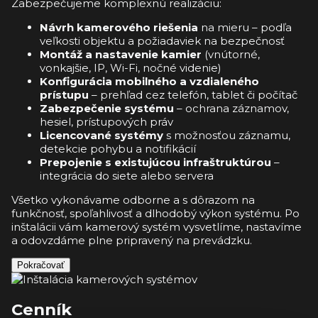
Zabezpečujeme komplexnú realizáciu:
Návrh kamerového riešenia
na mieru – podľa
veľkosti objektu a požiadaviek na bezpečnosť
Montáž a nastavenie kamier
(vnútorné,
vonkajšie, IP, Wi-Fi, nočné videnie)
Konfigurácia mobilného a vzdialeného
prístupu
– prehľad cez telefón, tablet či počítač
Zabezpečenie systému
– ochrana záznamov,
hesiel, prístupových práv
Licencované systémy
s možnosťou záznamu,
detekcie pohybu a notifikácií
Prepojenie s existujúcou infraštruktúrou
–
integrácia do siete alebo servera
Všetko vykonávame odborne a s dôrazom na
funkčnosť, spoľahlivosť a dlhodobý výkon systému. Po
inštalácii vám kamerový systém vysvetlíme, nastavíme
a odovzdáme plne pripravený na prevádzku.
Pokračovať
Cenník