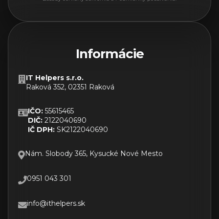
Informácie
IT Helpers s.r.o.
Raková 352, 02351 Raková
IČO:
55615465
DIČ:
2122040690
IČ DPH:
SK2122040690
Nám. Slobody 365, Kysucké Nové Mesto
0951 043 301
info@ithelpers.sk