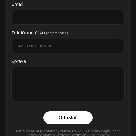
Email
Telefónne číslo
(nepovinné)
Správa
Odoslať
Tento formulár je chránený službou reCAPTCHA od Google. Platia
Zásady ochrany súkromia
a
Podmienky používania
.