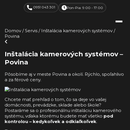
0951 043 301
Pon-Pia: 9:00 - 17:00
Domov
/
Servis
/
Inštalácia kamerových systémov
/
Povina
Inštalácia kamerových systémov –
Povina
Pôsobíme aj v meste Povina a okolí. Rýchlo, spoľahlivo
a za férové ceny.
Chcete mať prehľad o tom, čo sa deje vo vašej
domácnosti, prevádzke, sklade alebo škole?
Postaráme sa o profesionálnu inštaláciu kamerového
systému, vďaka ktorému budete mať všetko
pod
kontrolou – kedykoľvek a odkiaľkoľvek
.