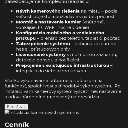
Zabezpečujeme komplexnú realizáciu:
Návrh kamerového riešenia
na mieru – podľa
veľkosti objektu a požiadaviek na bezpečnosť
Montáž a nastavenie kamier
(vnútorné,
vonkajšie, IP, Wi-Fi, nočné videnie)
Konfigurácia mobilného a vzdialeného
prístupu
– prehľad cez telefón, tablet či počítač
Zabezpečenie systému
– ochrana záznamov,
hesiel, prístupových práv
Licencované systémy
s možnosťou záznamu,
detekcie pohybu a notifikácií
Prepojenie s existujúcou infraštruktúrou
–
integrácia do siete alebo servera
Všetko vykonávame odborne a s dôrazom na
funkčnosť, spoľahlivosť a dlhodobý výkon systému. Po
inštalácii vám kamerový systém vysvetlíme, nastavíme
a odovzdáme plne pripravený na prevádzku.
Pokračovať
Cenník