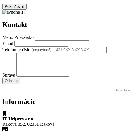
Pokračovať
Kontakt
Meno Priezvisko
Email
Telefónne číslo
(nepovinné)
Správa
Odoslať
Tento form
Informácie
IT Helpers s.r.o.
Raková 352, 02351 Raková