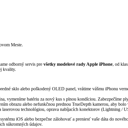
Novom Meste.
kame odborný servis pre
všetky modelové rady Apple iPhone
, od kla
 kvality.
predné sklo alebo poškodený OLED panel, vrátime vášmu iPhonu verné 
pína, vymeníme batériu za nový kus s plnou kondíciou. Zabezpečíme p
sením obrazu alebo nefunkčnou prednou TrueDepth kamerou, aby bolo 
aserovou technológiou, oprava nabíjacích konektorov (Lightning / US
y systému iOS alebo bezpečne zálohovať a preniesť vaše dáta do novéh
ch súkromných údajov.