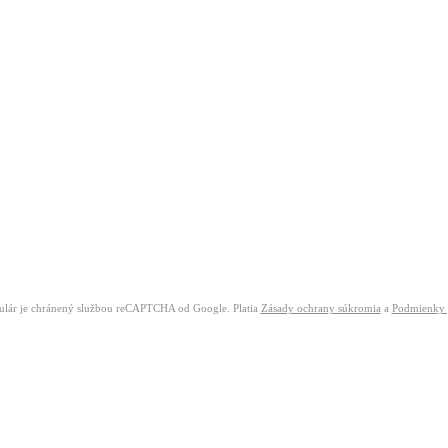
ulár je chránený službou reCAPTCHA od Google. Platia
Zásady ochrany súkromia
a
Podmienky 