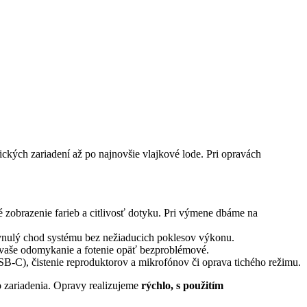
sických zariadení až po najnovšie vlajkové lode. Pri opravách
zobrazenie farieb a citlivosť dotyku. Pri výmene dbáme na
lynulý chod systému bez nežiaducich poklesov výkonu.
vaše odomykanie a fotenie opäť bezproblémové.
B-C), čistenie reproduktorov a mikrofónov či oprava tichého režimu.
o zariadenia. Opravy realizujeme
rýchlo, s použitím