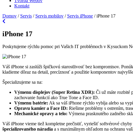
Tvorba Webov
Kontakt
Domov
/
Servis
/
Servis mobilov
/
Servis iPhone
/
iPhone 17
iPhone 17
Poskytujeme rýchlu pomoc pri Vašich IT problémoch v Kysuckom 
Váš iPhone si zaslúži špičkovú starostlivosť bez kompromisov. Ponú
kladieme dôraz na detail, precíznosť a použitie komponentov najvyššej
Špecializujeme sa na:
Výmenu displejov (Super Retina XDR):
Či už máte rozbité 
zachovanie funkcií ako True Tone a Face ID.
Výmenu batérie:
Ak sa váš iPhone rýchlo vybíja alebo sa vy
Opravu kamier a Face ID:
Riešime problémy s ostrením, tra
Mechanické opravy a telo:
Výmena prasknutého zadného skla l
Váš iPhone vieme tiež kompletne prečistiť, vyriešiť softvérové chyb
špecializovaného náradia
a s maximálnym ohľadom na ochranu vaši