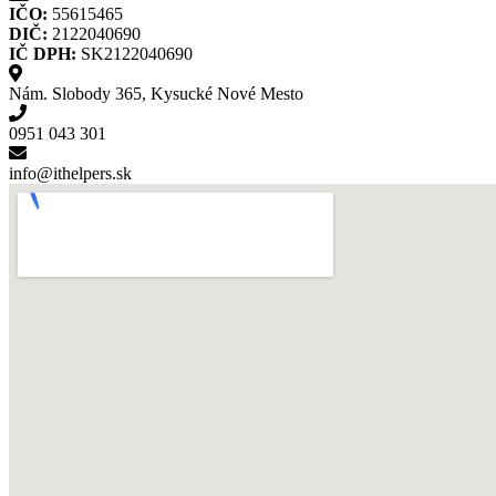
IČO:
55615465
DIČ:
2122040690
IČ DPH:
SK2122040690
Nám. Slobody 365, Kysucké Nové Mesto
0951 043 301
info@ithelpers.sk