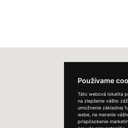
Používame coo
Táto webová lokalita p
na zlepšenie vášho záž
umožnenie základnej f
webe
,
na meranie vášh
prispôsobenie marketin