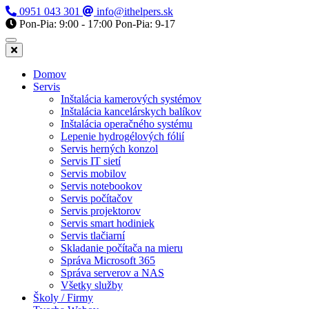
0951 043 301
info@ithelpers.sk
Pon-Pia: 9:00 - 17:00
Pon-Pia: 9-17
Domov
Servis
Inštalácia kamerových systémov
Inštalácia kancelárskych balíkov
Inštalácia operačného systému
Lepenie hydrogélových fólií
Servis herných konzol
Servis IT sietí
Servis mobilov
Servis notebookov
Servis počítačov
Servis projektorov
Servis smart hodiniek
Servis tlačiarní
Skladanie počítača na mieru
Správa Microsoft 365
Správa serverov a NAS
Všetky služby
Školy / Firmy