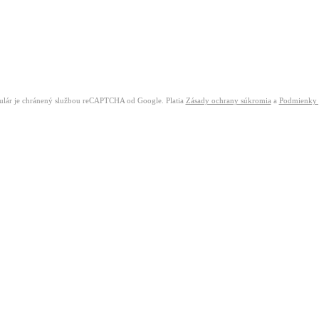
ulár je chránený službou reCAPTCHA od Google. Platia
Zásady ochrany súkromia
a
Podmienky 