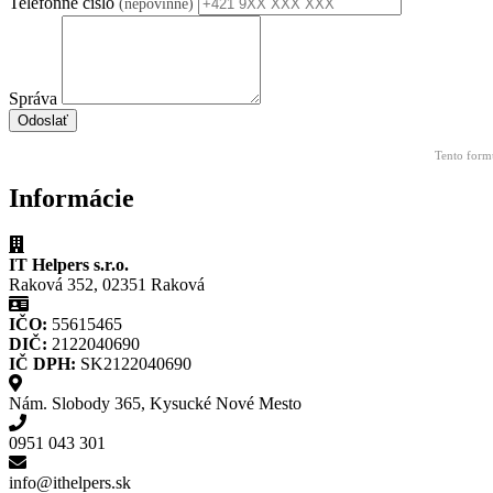
Telefónne číslo
(nepovinné)
Správa
Odoslať
Tento form
Informácie
IT Helpers s.r.o.
Raková 352, 02351 Raková
IČO:
55615465
DIČ:
2122040690
IČ DPH:
SK2122040690
Nám. Slobody 365, Kysucké Nové Mesto
0951 043 301
info@ithelpers.sk