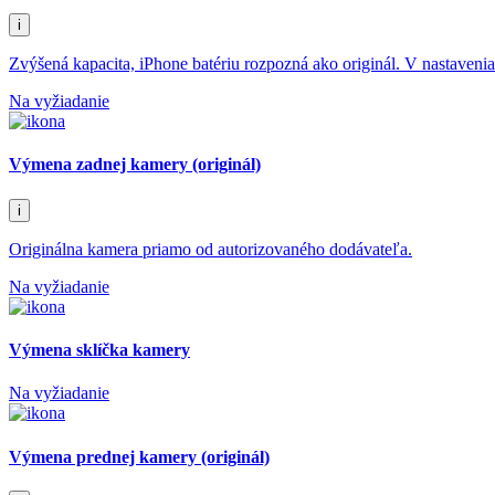
i
Zvýšená kapacita, iPhone batériu rozpozná ako originál. V nastaveni
Na vyžiadanie
Výmena zadnej kamery (originál)
i
Originálna kamera priamo od autorizovaného dodávateľa.
Na vyžiadanie
Výmena sklíčka kamery
Na vyžiadanie
Výmena prednej kamery (originál)