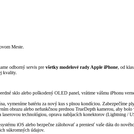
Novom Meste.
kame odborný servis pre
všetky modelové rady Apple iPhone
, od kla
 kvality.
predné sklo alebo poškodený OLED panel, vrátime vášmu iPhonu verné 
pína, vymeníme batériu za nový kus s plnou kondíciou. Zabezpečíme p
sením obrazu alebo nefunkčnou prednou TrueDepth kamerou, aby bolo 
aserovou technológiou, oprava nabíjacích konektorov (Lightning / US
y systému iOS alebo bezpečne zálohovať a preniesť vaše dáta do novéh
ch súkromných údajov.