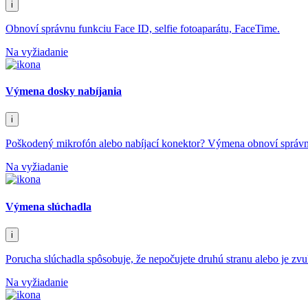
i
Obnoví správnu funkciu Face ID, selfie fotoaparátu, FaceTime.
Na vyžiadanie
Výmena dosky nabíjania
i
Poškodený mikrofón alebo nabíjací konektor? Výmena obnoví správnu 
Na vyžiadanie
Výmena slúchadla
i
Porucha slúchadla spôsobuje, že nepočujete druhú stranu alebo je zv
Na vyžiadanie