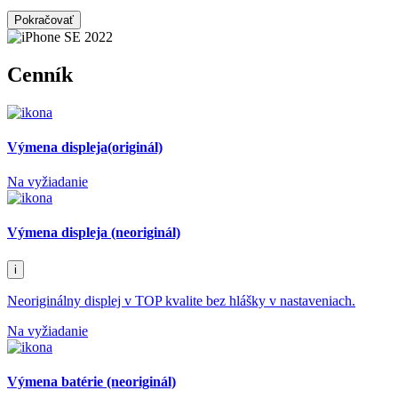
Pokračovať
Cenník
Výmena displeja(originál)
Na vyžiadanie
Výmena displeja (neoriginál)
i
Neoriginálny displej v TOP kvalite bez hlášky v nastaveniach.
Na vyžiadanie
Výmena batérie (neoriginál)