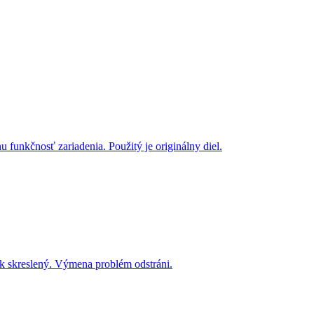
funkčnosť zariadenia. Použitý je originálny diel.
uk skreslený. Výmena problém odstráni.