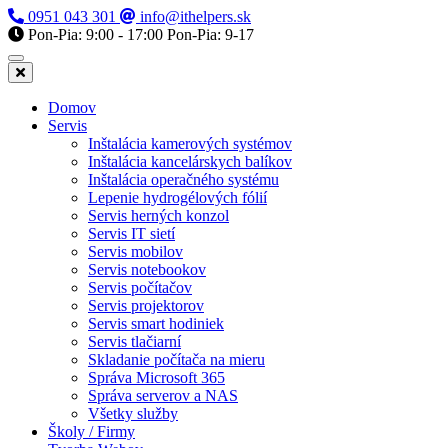
0951 043 301
info@ithelpers.sk
Pon-Pia: 9:00 - 17:00
Pon-Pia: 9-17
Domov
Servis
Inštalácia kamerových systémov
Inštalácia kancelárskych balíkov
Inštalácia operačného systému
Lepenie hydrogélových fólií
Servis herných konzol
Servis IT sietí
Servis mobilov
Servis notebookov
Servis počítačov
Servis projektorov
Servis smart hodiniek
Servis tlačiarní
Skladanie počítača na mieru
Správa Microsoft 365
Správa serverov a NAS
Všetky služby
Školy / Firmy