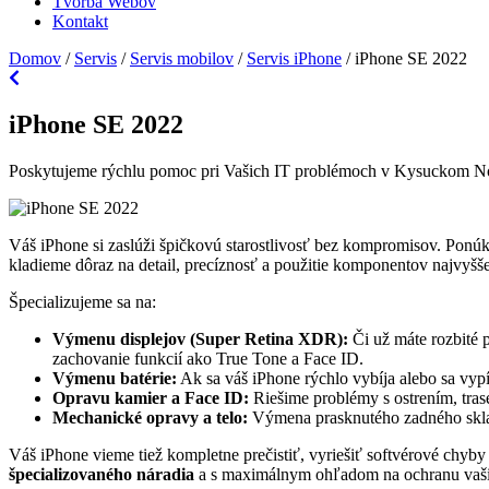
Tvorba Webov
Kontakt
Domov
/
Servis
/
Servis mobilov
/
Servis iPhone
/
iPhone SE 2022
iPhone SE 2022
Poskytujeme rýchlu pomoc pri Vašich IT problémoch v Kysuckom 
Váš iPhone si zaslúži špičkovú starostlivosť bez kompromisov. Ponú
kladieme dôraz na detail, precíznosť a použitie komponentov najvyššej
Špecializujeme sa na:
Výmenu displejov (Super Retina XDR):
Či už máte rozbité 
zachovanie funkcií ako True Tone a Face ID.
Výmenu batérie:
Ak sa váš iPhone rýchlo vybíja alebo sa vy
Opravu kamier a Face ID:
Riešime problémy s ostrením, tra
Mechanické opravy a telo:
Výmena prasknutého zadného skla l
Váš iPhone vieme tiež kompletne prečistiť, vyriešiť softvérové chyb
špecializovaného náradia
a s maximálnym ohľadom na ochranu vaši