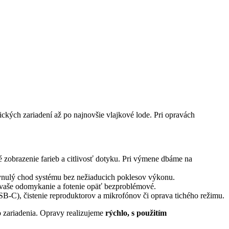
sických zariadení až po najnovšie vlajkové lode. Pri opravách
zobrazenie farieb a citlivosť dotyku. Pri výmene dbáme na
lynulý chod systému bez nežiaducich poklesov výkonu.
vaše odomykanie a fotenie opäť bezproblémové.
B-C), čistenie reproduktorov a mikrofónov či oprava tichého režimu.
o zariadenia. Opravy realizujeme
rýchlo, s použitím