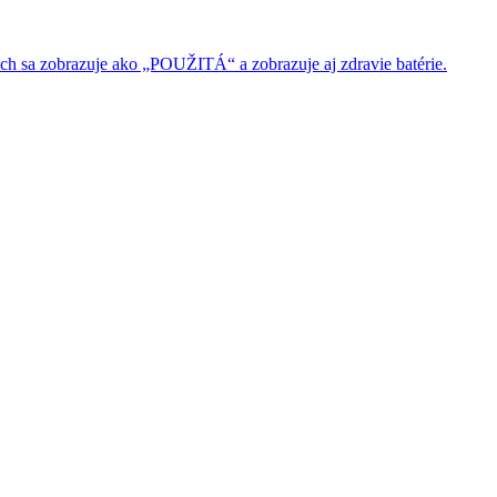
ach sa zobrazuje ako „POUŽITÁ“ a zobrazuje aj zdravie batérie.