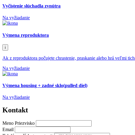
Vyčistenie slúchadla zvnútra
Na vyžiadanie
Výmena reproduktora
i
Ak z reproduktora počujete chrastenie, praskanie alebo hrá veľmi tic
Na vyžiadanie
Výmena housing + zadné sklo(pulled diel)
Na vyžiadanie
Kontakt
Meno Priezvisko
Email