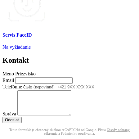
Servis FaceID
Na vyžiadanie
Kontakt
Meno Priezvisko
Email
Telefónne číslo
(nepovinné)
Správa
Odoslať
Tento formulár je chránený službou reCAPTCHA od Google. Platia
Zásady ochrany
súkromia
a
Podmienky používania
.