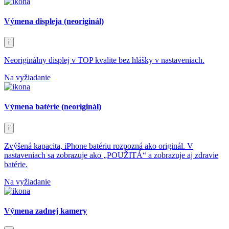
Výmena displeja (neoriginál)
i
Neoriginálny displej v TOP kvalite bez hlášky v nastaveniach.
Na vyžiadanie
Výmena batérie (neoriginál)
i
Zvýšená kapacita, iPhone batériu rozpozná ako originál. V
nastaveniach sa zobrazuje ako „POUŽITÁ“ a zobrazuje aj zdravie
batérie.
Na vyžiadanie
Výmena zadnej kamery