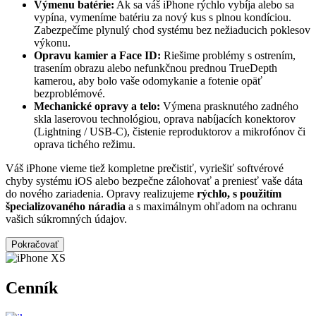
Výmenu batérie:
Ak sa váš iPhone rýchlo vybíja alebo sa
vypína, vymeníme batériu za nový kus s plnou kondíciou.
Zabezpečíme plynulý chod systému bez nežiaducich poklesov
výkonu.
Opravu kamier a Face ID:
Riešime problémy s ostrením,
trasením obrazu alebo nefunkčnou prednou TrueDepth
kamerou, aby bolo vaše odomykanie a fotenie opäť
bezproblémové.
Mechanické opravy a telo:
Výmena prasknutého zadného
skla laserovou technológiou, oprava nabíjacích konektorov
(Lightning / USB-C), čistenie reproduktorov a mikrofónov či
oprava tichého režimu.
Váš iPhone vieme tiež kompletne prečistiť, vyriešiť softvérové
chyby systému iOS alebo bezpečne zálohovať a preniesť vaše dáta
do nového zariadenia. Opravy realizujeme
rýchlo, s použitím
špecializovaného náradia
a s maximálnym ohľadom na ochranu
vašich súkromných údajov.
Pokračovať
Cenník