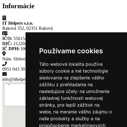
Informácie
IT Helpers s.r.o.
Raková 352, 02351 Raková
IČO:
55615465
DIČ:
2122040690
IČ DPH:
SK2122040690
Používame cookies
Nám. Slobody 365, Kysucké Nové Mesto
Táto webová lokalita používa
0951 043 301
súbory cookie a iné technológie
sledovania na zlepšenie vášho
info@ithelpers.sk
zážitku z prehliadania na
nasledujúce účely:
na umožnenie
základnej funkčnosti webovej
stránky
,
pre lepší zážitok na
webe
,
na meranie vášho záujmu o
naše produkty a služby a na
prispôsobenie marketingových