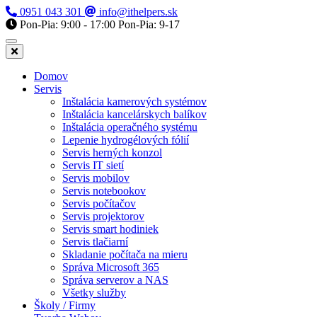
0951 043 301
info@ithelpers.sk
Pon-Pia: 9:00 - 17:00
Pon-Pia: 9-17
Domov
Servis
Inštalácia kamerových systémov
Inštalácia kancelárskych balíkov
Inštalácia operačného systému
Lepenie hydrogélových fólií
Servis herných konzol
Servis IT sietí
Servis mobilov
Servis notebookov
Servis počítačov
Servis projektorov
Servis smart hodiniek
Servis tlačiarní
Skladanie počítača na mieru
Správa Microsoft 365
Správa serverov a NAS
Všetky služby
Školy / Firmy