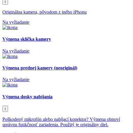
i
Originálna kamera, pôvodom z iného iPhonu
Na vyžiadanie
Výmena sklíčka kamery
Na vyžiadanie
Výmena prednej kamery (neoriginál)
Na vyžiadanie
Výmena dosky nabíjania
i
Poškodený mikrofón alebo nabíjací konektor? Výmena obnoví
správnu funkčnosť zariadenia. Použitý je originálny diel.