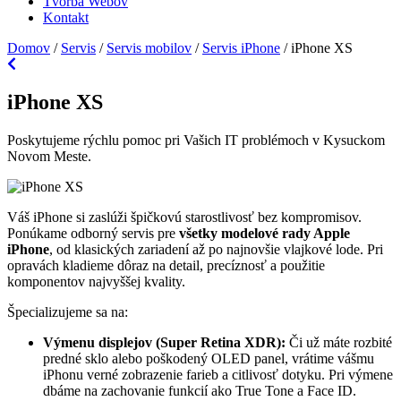
Tvorba Webov
Kontakt
Domov
/
Servis
/
Servis mobilov
/
Servis iPhone
/
iPhone XS
iPhone XS
Poskytujeme rýchlu pomoc pri Vašich IT problémoch v Kysuckom
Novom Meste.
Váš iPhone si zaslúži špičkovú starostlivosť bez kompromisov.
Ponúkame odborný servis pre
všetky modelové rady Apple
iPhone
, od klasických zariadení až po najnovšie vlajkové lode. Pri
opravách kladieme dôraz na detail, precíznosť a použitie
komponentov najvyššej kvality.
Špecializujeme sa na:
Výmenu displejov (Super Retina XDR):
Či už máte rozbité
predné sklo alebo poškodený OLED panel, vrátime vášmu
iPhonu verné zobrazenie farieb a citlivosť dotyku. Pri výmene
dbáme na zachovanie funkcií ako True Tone a Face ID.