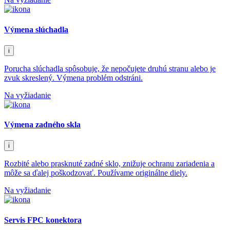
Výmena slúchadla
i
Porucha slúchadla spôsobuje, že nepočujete druhú stranu alebo je
zvuk skreslený. Výmena problém odstráni.
Na vyžiadanie
Výmena zadného skla
i
Rozbité alebo prasknuté zadné sklo, znižuje ochranu zariadenia a
môže sa ďalej poškodzovať. Používame originálne diely.
Na vyžiadanie
Servis FPC konektora