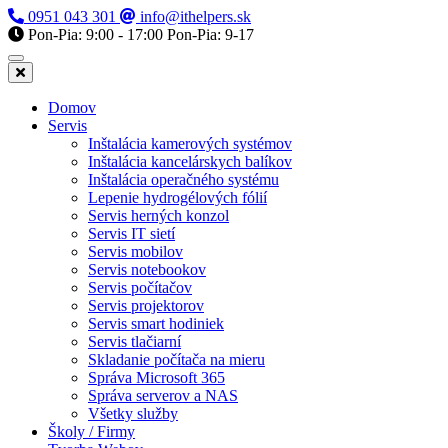
0951 043 301
info@ithelpers.sk
Pon-Pia: 9:00 - 17:00
Pon-Pia: 9-17
Domov
Servis
Inštalácia kamerových systémov
Inštalácia kancelárskych balíkov
Inštalácia operačného systému
Lepenie hydrogélových fólií
Servis herných konzol
Servis IT sietí
Servis mobilov
Servis notebookov
Servis počítačov
Servis projektorov
Servis smart hodiniek
Servis tlačiarní
Skladanie počítača na mieru
Správa Microsoft 365
Správa serverov a NAS
Všetky služby
Školy / Firmy