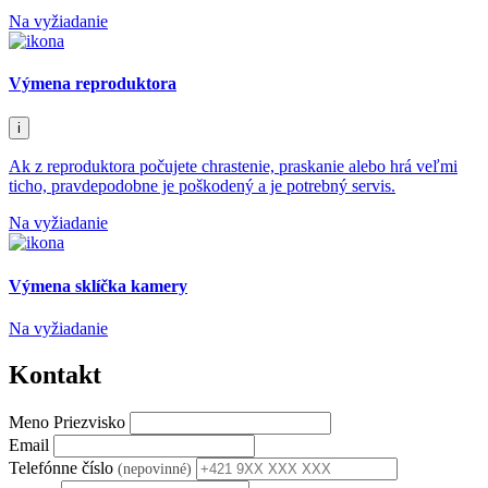
Na vyžiadanie
Výmena reproduktora
i
Ak z reproduktora počujete chrastenie, praskanie alebo hrá veľmi
ticho, pravdepodobne je poškodený a je potrebný servis.
Na vyžiadanie
Výmena sklíčka kamery
Na vyžiadanie
Kontakt
Meno Priezvisko
Email
Telefónne číslo
(nepovinné)