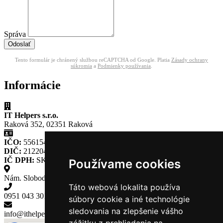
Správa
Odoslať
Tento formulár je chránený službou reCAPTCHA od Google. Platia
Zásady ochrany
súkromia
a
Podmienky používania
.
Informácie
IT Helpers s.r.o.
Raková 352, 02351 Raková
IČO:
55615465
DIČ:
2122040690
IČ DPH:
SK2122040690
Používame cookies
Nám. Slobody 365, Kysucké Nové Mesto
Táto webová lokalita používa
0951 043 301
súbory cookie a iné technológie
sledovania na zlepšenie vášho
info@ithelpers.sk