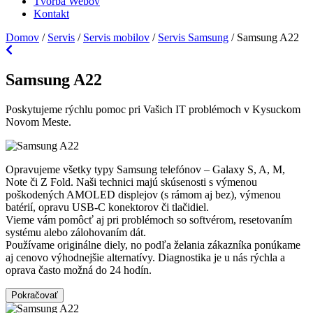
Tvorba Webov
Kontakt
Domov
/
Servis
/
Servis mobilov
/
Servis Samsung
/
Samsung A22
Samsung A22
Poskytujeme rýchlu pomoc pri Vašich IT problémoch v Kysuckom
Novom Meste.
Opravujeme všetky typy Samsung telefónov – Galaxy S, A, M,
Note či Z Fold. Naši technici majú skúsenosti s výmenou
poškodených AMOLED displejov (s rámom aj bez), výmenou
batérií, opravu USB-C konektorov či tlačidiel.
Vieme vám pomôcť aj pri problémoch so softvérom, resetovaním
systému alebo zálohovaním dát.
Používame originálne diely, no podľa želania zákazníka ponúkame
aj cenovo výhodnejšie alternatívy. Diagnostika je u nás rýchla a
oprava často možná do 24 hodín.
Pokračovať