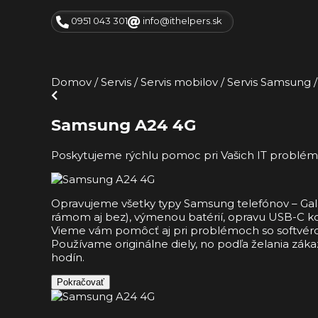
0951 043 301
info@ithelpers.sk
Domov
/
Servis
/
Servis mobilov
/
Servis Samsung
/
Samsung A24 4G
Poskytujeme rýchlu pomoc pri Vašich IT probl
Opravujeme všetky typy Samsung telefónov – Gala
rámom aj bez), výmenou batérií, opravu USB-C kone
Vieme vám pomôcť aj pri problémoch so softvér
Používame originálne diely, no podľa želania zák
hodín.
Pokračovať