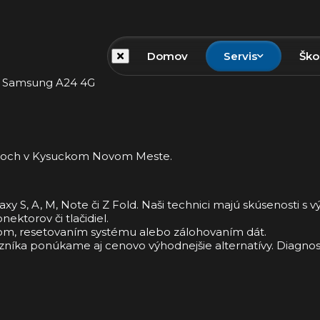
Domov
Servis
Ško
Samsung A24 4G
émoch v Kysuckom Novom Meste.
xy S, A, M, Note či Z Fold. Naši technici majú skúsenosti
ktorov či tlačidiel.
om, resetovaním systému alebo zálohovaním dát.
azníka ponúkame aj cenovo výhodnejšie alternatívy. Diagnos