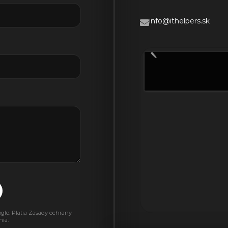
info@ithelpers.sk
le. Platia
Zásady ochrany
nia
.