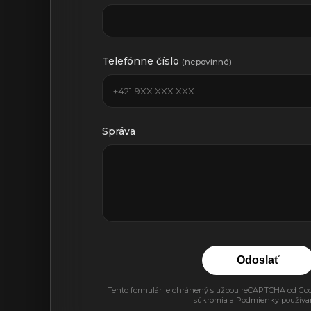
Telefónne číslo
(nepovinné)
Správa
Odoslať
Tento formulár je chránený službou reCAPTCHA od Goog
súkromia
a
Podmienky používa