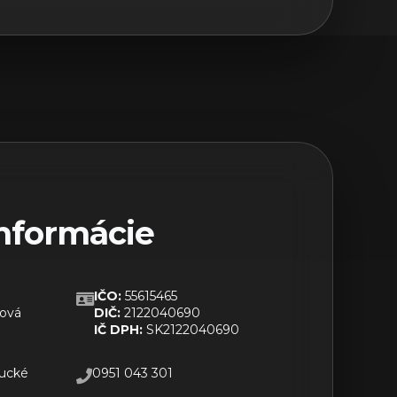
nformácie
IČO:
55615465
ková
DIČ:
2122040690
IČ DPH:
SK2122040690
sucké
0951 043 301