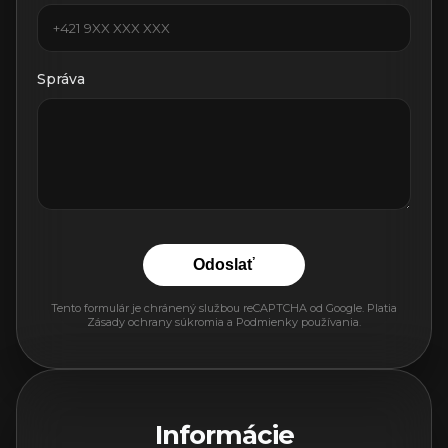
Správa
Odoslať
Tento formulár je chránený službou reCAPTCHA od Google. Platia
Zásady ochrany súkromia
a
Podmienky používania
.
Informácie