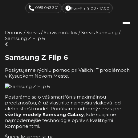
0951 043 301
Pon-Pia: 9:00 - 17:00
Domov
/
Servis
/
Servis mobilov
/
Servis Samsung
/
Samsung Z Flip 6
Samsung Z Flip 6
Poskytujeme rýchlu pomoc pri Vašich IT problémoch
v Kysuckom Novom Meste.
Postaráme sa o váš smartfón s maximálnou
precíznosťou, či už vlastníte najnovšiu vlajkovú loď
alebo starší model. Ponúkame odborný servis pre
všetky modely Samsung Galaxy
, kde spájame
najmodernejšie technológie opráv s kvalitnými
komponentmi.
Špecializujeme sa na: