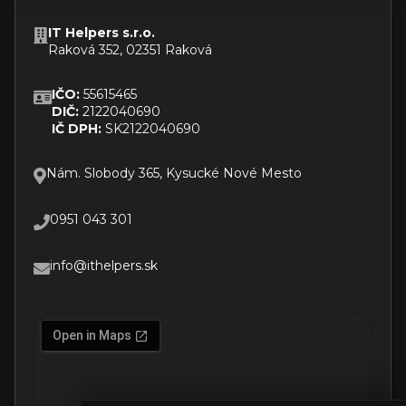
IT Helpers s.r.o.
Raková 352, 02351 Raková
IČO:
55615465
DIČ:
2122040690
IČ DPH:
SK2122040690
Nám. Slobody 365, Kysucké Nové Mesto
0951 043 301
info@ithelpers.sk