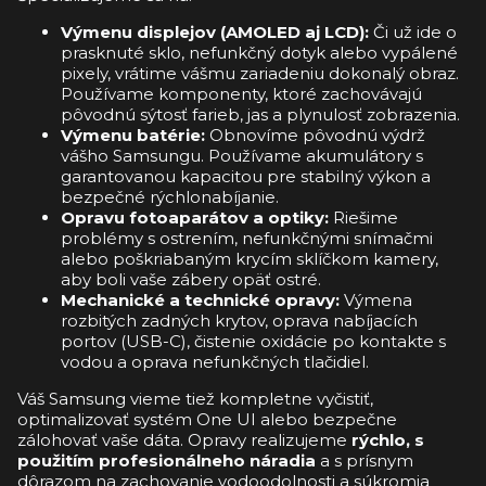
Výmenu displejov (AMOLED aj LCD):
Či už ide o
prasknuté sklo, nefunkčný dotyk alebo vypálené
pixely, vrátime vášmu zariadeniu dokonalý obraz.
Používame komponenty, ktoré zachovávajú
pôvodnú sýtosť farieb, jas a plynulosť zobrazenia.
Výmenu batérie:
Obnovíme pôvodnú výdrž
vášho Samsungu. Používame akumulátory s
garantovanou kapacitou pre stabilný výkon a
bezpečné rýchlonabíjanie.
Opravu fotoaparátov a optiky:
Riešime
problémy s ostrením, nefunkčnými snímačmi
alebo poškriabaným krycím sklíčkom kamery,
aby boli vaše zábery opäť ostré.
Mechanické a technické opravy:
Výmena
rozbitých zadných krytov, oprava nabíjacích
portov (USB-C), čistenie oxidácie po kontakte s
vodou a oprava nefunkčných tlačidiel.
Váš Samsung vieme tiež kompletne vyčistiť,
optimalizovať systém One UI alebo bezpečne
zálohovať vaše dáta. Opravy realizujeme
rýchlo, s
použitím profesionálneho náradia
a s prísnym
dôrazom na zachovanie vodoodolnosti a súkromia