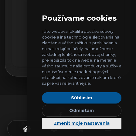
Používame cookies
Táto webová lokalita používa súbory
cookie a iné technológie sledovania na
zlepšenie vášho zážitku z prehliadania
na nasledujúce účely:
na umožnenie
základnej funkčnosti webovej stránky
,
pre lepší zážitok na webe
,
na meranie
vášho záujmu o naše produkty a služby a
na prispôsobenie marketingových
interakcií
,
na zobrazovanie reklám ktoré
sú pre vás relevantnejšie
.
Súhlasím
Odmietam
Zmeniť moje nastavenia
© 2026
IT Helpers
. Všetky práva vyhradené.
Ochrana osobných údajov