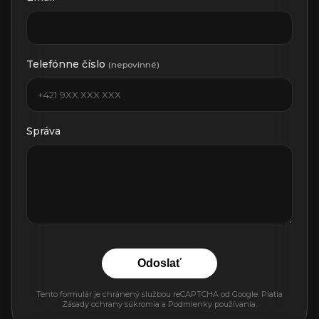
Telefónne číslo
(nepovinné)
Správa
Odoslať
Tento formulár je chránený službou reCAPTCHA od Google. Platia
Zásady ochrany súkromia
a
Podmienky používania
.