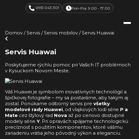
0951 043 301
Pon-Pia: 9:00 - 17:00
Domov
/
Servis
/
Servis mobilov
/
Servis Huawai
Servis Huawai
Poskytujeme rýchlu pomoc pri Vašich IT problémoch
v Kysuckom Novom Meste.
Váš Huawei je symbolom inovatívnych technológií a
špičkovej fotografie – my sa postaráme, aby takým aj
zostal. Ponúkame odborný servis pre
všetky
modelové rady Huawei
, od vlajkových lodí série
P a
Mate
cez štýlový rad
Nova
až po cenovo dostupné
modely série
Y
. Pri opravách spájame technologickú
precíznosť s použitím komponentov, ktoré vášmu
zariadeniu vrátia jeho pôvodný výkon a eleganciu.