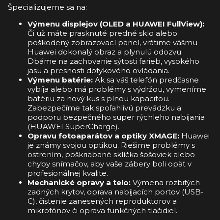
Špecializujeme sa na:
Výmenu displejov (OLED a HUAWEI FullView):
Či už máte prasknuté predné sklo alebo
poškodený zobrazovací panel, vrátime vášmu
Huawei dokonalý obraz a plynulú odozvu.
Dbáme na zachovanie sýtosti farieb, vysokého
jasu a presnosti dotykového ovládania.
Výmenu batérie:
Ak sa váš telefón predčasne
vybíja alebo má problémy s výdržou, vymeníme
batériu za nový kus s plnou kapacitou.
Zabezpečíme tak spoľahlivú prevádzku a
podporu bezpečného super rýchleho nabíjania
(HUAWEI SuperCharge).
Opravu fotoaparátov a optiky XMAGE:
Huawei
je známy svojou optikou. Riešime problémy s
ostrením, poškriabané sklíčka šošoviek alebo
chyby snímačov, aby vaše zábery boli opäť v
profesionálnej kvalite.
Mechanické opravy a telo:
Výmena rozbitých
zadných krytov, oprava nabíjacích portov (USB-
C), čistenie zanesených reproduktorov a
mikrofónov či oprava funkčných tlačidiel.