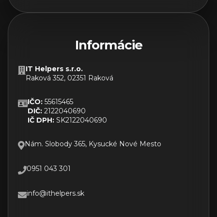
Informácie
IT Helpers s.r.o.
Raková 352, 02351 Raková
IČO:
55615465
DIČ:
2122040690
IČ DPH:
SK2122040690
Nám. Slobody 365, Kysucké Nové Mesto
0951 043 301
info@ithelpers.sk