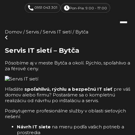
0951 043 301
Pon-Pia: 9:00 - 17:00
Domov
/
Servis
/
Servis IT sietí
/
Bytča
Servis IT sietí – Bytča
Pôsobíme aj v meste Bytča a okolí. Rýchlo, spoľahlivo a
za férové ceny.
Hľadáte
spoľahlivú, rýchlu a bezpečnú IT sieť
pre váš
domov alebo firmu? Postaráme sa o kompletnú
realizáciu od návrhu po inštaláciu a servis.
Poskytujeme profesionálne služby v oblasti sieťových
riešení:
Návrh IT siete
na mieru podľa vašich potrieb a
prostredia