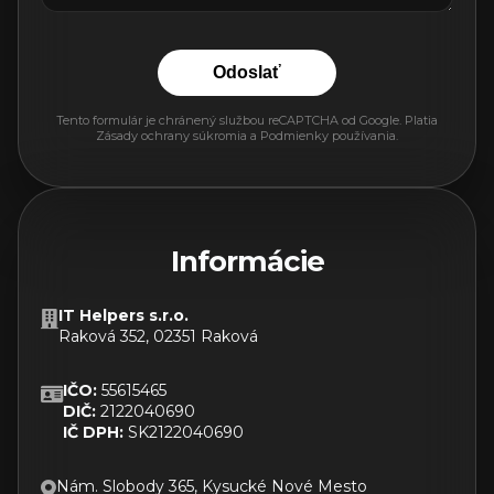
Odoslať
Tento formulár je chránený službou reCAPTCHA od Google. Platia
Zásady ochrany súkromia
a
Podmienky používania
.
Informácie
IT Helpers s.r.o.
Raková 352, 02351 Raková
IČO:
55615465
DIČ:
2122040690
IČ DPH:
SK2122040690
Nám. Slobody 365, Kysucké Nové Mesto