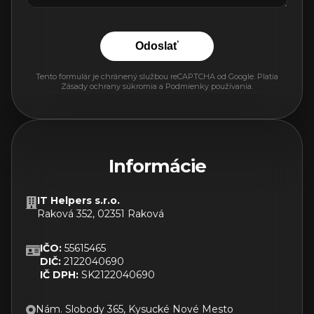
Odoslať
Tento formulár je chránený službou reCAPTCHA od Google. Platia
Zásady ochrany súkromia
a
Podmienky používania
.
Informácie
IT Helpers s.r.o.
Raková 352, 02351 Raková
IČO:
55615465
DIČ:
2122040690
IČ DPH:
SK2122040690
Nám. Slobody 365, Kysucké Nové Mesto