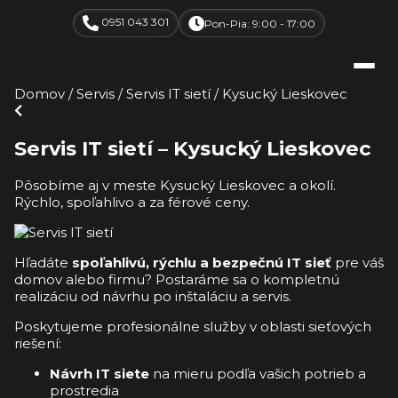
0951 043 301
Pon-Pia: 9:00 - 17:00
Domov
/
Servis
/
Servis IT sietí
/
Kysucký Lieskovec
Servis IT sietí – Kysucký Lieskovec
Pôsobíme aj v meste Kysucký Lieskovec a okolí.
Rýchlo, spoľahlivo a za férové ceny.
Hľadáte
spoľahlivú, rýchlu a bezpečnú IT sieť
pre váš
domov alebo firmu? Postaráme sa o kompletnú
realizáciu od návrhu po inštaláciu a servis.
Poskytujeme profesionálne služby v oblasti sieťových
riešení:
Návrh IT siete
na mieru podľa vašich potrieb a
prostredia