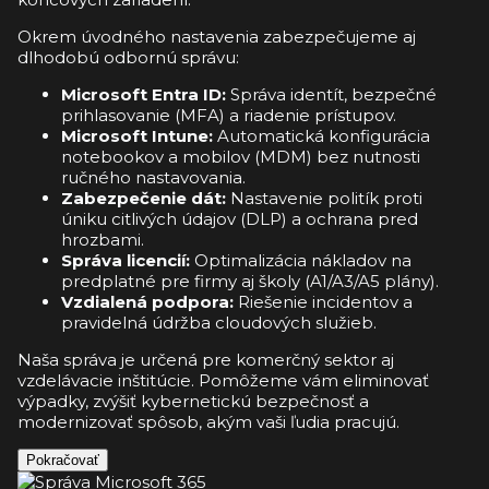
Okrem úvodného nastavenia zabezpečujeme aj
dlhodobú odbornú správu:
Microsoft Entra ID:
Správa identít, bezpečné
prihlasovanie (MFA) a riadenie prístupov.
Microsoft Intune:
Automatická konfigurácia
notebookov a mobilov (MDM) bez nutnosti
ručného nastavovania.
Zabezpečenie dát:
Nastavenie politík proti
úniku citlivých údajov (DLP) a ochrana pred
hrozbami.
Správa licencií:
Optimalizácia nákladov na
predplatné pre firmy aj školy (A1/A3/A5 plány).
Vzdialená podpora:
Riešenie incidentov a
pravidelná údržba cloudových služieb.
Naša správa je určená pre komerčný sektor aj
vzdelávacie inštitúcie. Pomôžeme vám eliminovať
výpadky, zvýšiť kybernetickú bezpečnosť a
modernizovať spôsob, akým vaši ľudia pracujú.
Pokračovať