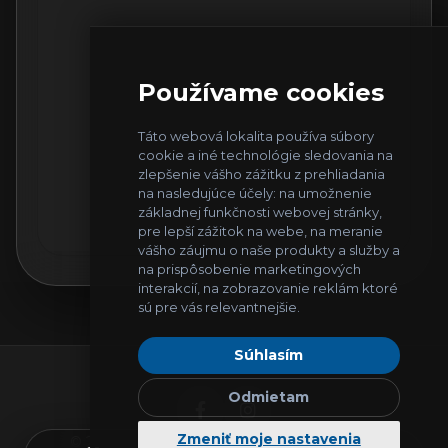
Používame cookies
Táto webová lokalita používa súbory
cookie a iné technológie sledovania na
zlepšenie vášho zážitku z prehliadania
na nasledujúce účely:
na umožnenie
základnej funkčnosti webovej stránky
,
pre lepší zážitok na webe
,
na meranie
vášho záujmu o naše produkty a služby a
na prispôsobenie marketingových
interakcií
,
na zobrazovanie reklám ktoré
sú pre vás relevantnejšie
.
Súhlasím
Odmietam
Zmeniť moje nastavenia
© 2026
IT Helpers
. Všetky práva vyhradené.