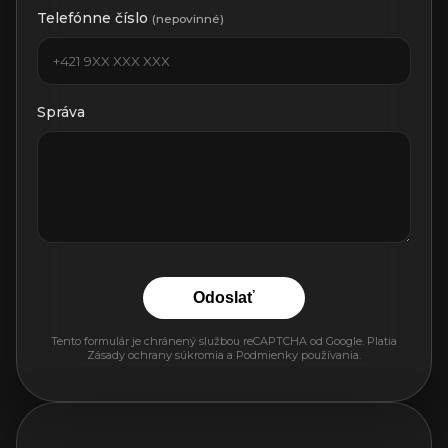
Telefónne číslo
(nepovinné)
Správa
Odoslať
Tento formulár je chránený službou reCAPTCHA od Google. Platia
Zásady ochrany súkromia
a
Podmienky používania
.