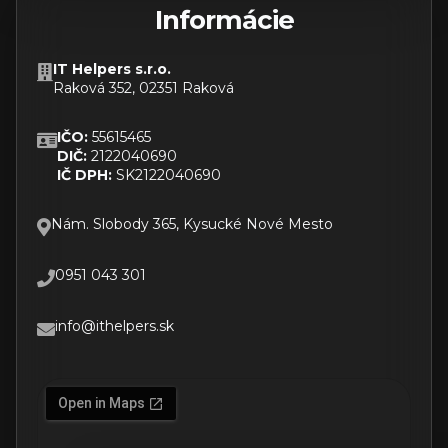
Informácie
IT Helpers s.r.o.
Raková 352, 02351 Raková
IČO:
55615465
DIČ:
2122040690
IČ DPH:
SK2122040690
Nám. Slobody 365, Kysucké Nové Mesto
0951 043 301
info@ithelpers.sk