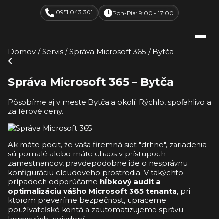
0951 043 301
Pon-Pia: 9:00 - 17:00
Domov
/
Servis
/
Správa Microsoft 365
/
Bytča
Správa Microsoft 365 – Bytča
Pôsobíme aj v meste Bytča a okolí. Rýchlo, spoľahlivo a
za férové ceny.
Ak máte pocit, že vaša firemná sieť "drhne", zariadenia
sú pomalé alebo máte chaos v prístupoch
zamestnancov, pravdepodobne ide o nesprávnu
konfiguráciu cloudového prostredia. V takýchto
prípadoch odporúčame
hĺbkový audit a
optimalizáciu vášho Microsoft 365 tenanta
, pri
ktorom preveríme bezpečnosť, upraceme
používateľské kontá a zautomatizujeme správu
koncových zariadení.