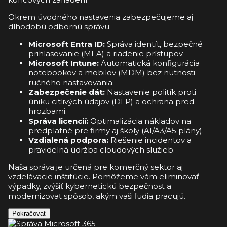
Okrem úvodného nastavenia zabezpečujeme aj
dlhodobú odbornú správu:
Microsoft Entra ID:
Správa identít, bezpečné
prihlasovanie (MFA) a riadenie prístupov.
Microsoft Intune:
Automatická konfigurácia
notebookov a mobilov (MDM) bez nutnosti
ručného nastavovania.
Zabezpečenie dát:
Nastavenie politík proti
úniku citlivých údajov (DLP) a ochrana pred
hrozbami.
Správa licencií:
Optimalizácia nákladov na
predplatné pre firmy aj školy (A1/A3/A5 plány).
Vzdialená podpora:
Riešenie incidentov a
pravidelná údržba cloudových služieb.
Naša správa je určená pre komerčný sektor aj
vzdelávacie inštitúcie. Pomôžeme vám eliminovať
výpadky, zvýšiť kybernetickú bezpečnosť a
modernizovať spôsob, akým vaši ľudia pracujú.
Pokračovať