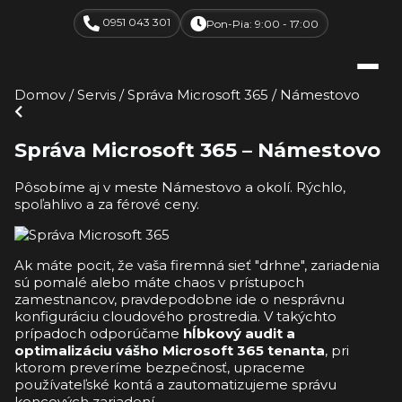
0951 043 301
Pon-Pia: 9:00 - 17:00
Domov
/
Servis
/
Správa Microsoft 365
/
Námestovo
Správa Microsoft 365 – Námestovo
Pôsobíme aj v meste Námestovo a okolí. Rýchlo,
spoľahlivo a za férové ceny.
Ak máte pocit, že vaša firemná sieť "drhne", zariadenia
sú pomalé alebo máte chaos v prístupoch
zamestnancov, pravdepodobne ide o nesprávnu
konfiguráciu cloudového prostredia. V takýchto
prípadoch odporúčame
hĺbkový audit a
optimalizáciu vášho Microsoft 365 tenanta
, pri
ktorom preveríme bezpečnosť, upraceme
používateľské kontá a zautomatizujeme správu
koncových zariadení.