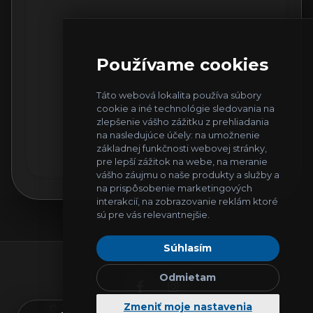
Používame cookies
Táto webová lokalita používa súbory
cookie a iné technológie sledovania na
zlepšenie vášho zážitku z prehliadania
na nasledujúce účely:
na umožnenie
základnej funkčnosti webovej stránky
,
pre lepší zážitok na webe
,
na meranie
vášho záujmu o naše produkty a služby a
na prispôsobenie marketingových
interakcií
,
na zobrazovanie reklám ktoré
sú pre vás relevantnejšie
.
Súhlasím
Odmietam
Zmeniť moje nastavenia
© 2026
IT Helpers
. Všetky práva vyhradené.