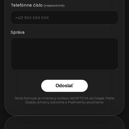
Telefónne číslo
(nepovinné)
Správa
Odoslať
Tento formulár je chránený službou reCAPTCHA od Google. Platia
Zásady ochrany súkromia
a
Podmienky používania
.