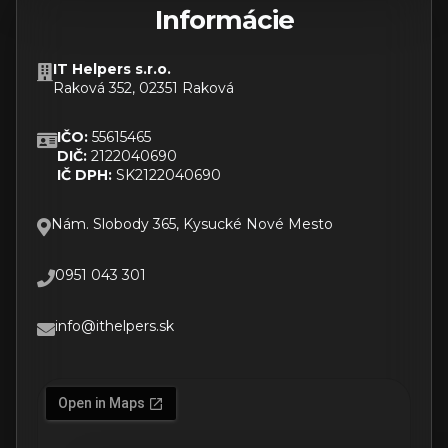
Informácie
IT Helpers s.r.o.
Raková 352, 02351 Raková
IČO:
55615465
DIČ:
2122040690
IČ DPH:
SK2122040690
Nám. Slobody 365, Kysucké Nové Mesto
0951 043 301
info@ithelpers.sk