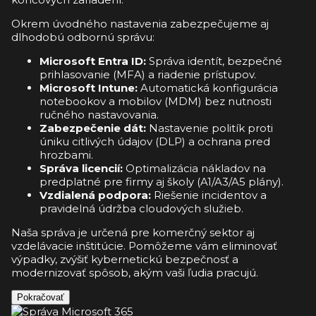
Okrem úvodného nastavenia zabezpečujeme aj
dlhodobú odbornú správu:
Microsoft Entra ID:
Správa identít, bezpečné
prihlasovanie (MFA) a riadenie prístupov.
Microsoft Intune:
Automatická konfigurácia
notebookov a mobilov (MDM) bez nutnosti
ručného nastavovania.
Zabezpečenie dát:
Nastavenie politík proti
úniku citlivých údajov (DLP) a ochrana pred
hrozbami.
Správa licencií:
Optimalizácia nákladov na
predplatné pre firmy aj školy (A1/A3/A5 plány).
Vzdialená podpora:
Riešenie incidentov a
pravidelná údržba cloudových služieb.
Naša správa je určená pre komerčný sektor aj
vzdelávacie inštitúcie. Pomôžeme vám eliminovať
výpadky, zvýšiť kybernetickú bezpečnosť a
modernizovať spôsob, akým vaši ľudia pracujú.
Pokračovať