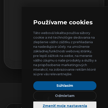
Používame cookies
Táto webová lokalita používa súbory
cookie a iné technológie sledovania na
zlepšenie vášho zážitku z prehliadania
na nasledujúce účely:
na umožnenie
základnej funkčnosti webovej stránky
,
pre lepší zážitok na webe
,
na meranie
vášho záujmu o naše produkty a služby a
na prispôsobenie marketingových
interakcií
,
na zobrazovanie reklám ktoré
sú pre vás relevantnejšie
.
Súhlasím
Odmietam
Zmeniť moje nastavenia
© 2026
IT Helpers
. Všetky práva vyhradené.