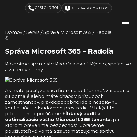
0951 043 301
Pon-Pia: 9:00 - 17:00
Domov
/
Servis
/
Správa Microsoft 365
/
Radoľa
Správa Microsoft 365 – Radoľa
Pôsobíme aj v meste Radoľa a okolí. Rýchlo, spoľahlivo
a za férové ceny.
Ak máte pocit, že vaša firemná sieť "drhne", zariadenia
sú pomalé alebo máte chaos v prístupoch
zamestnancov, pravdepodobne ide o nesprávnu
konfiguráciu cloudového prostredia. V takýchto
prípadoch odporúčame
hĺbkový audit a
optimalizáciu vášho Microsoft 365 tenanta
, pri
ktorom preveríme bezpečnosť, upraceme
používateľské kontá a zautomatizujeme správu
koncových zariadení.