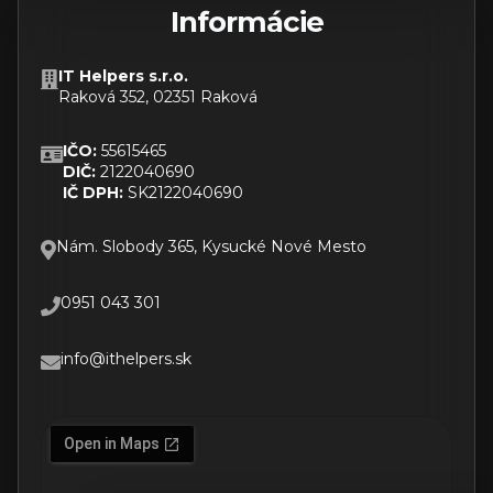
Informácie
IT Helpers s.r.o.
Raková 352, 02351 Raková
IČO:
55615465
DIČ:
2122040690
IČ DPH:
SK2122040690
Nám. Slobody 365, Kysucké Nové Mesto
0951 043 301
info@ithelpers.sk