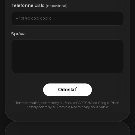
Telefónne číslo
(nepovinné)
Správa
Odoslať
Tento formulár je chránený službou reCAPTCHA od Google. Platia
Zásady ochrany súkromia
a
Podmienky používania
.