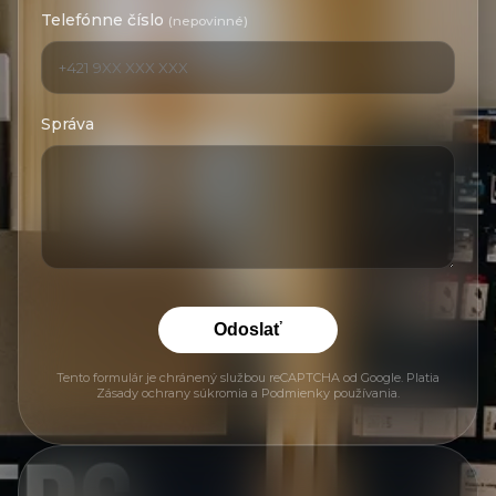
Telefónne číslo
(nepovinné)
Správa
Odoslať
Tento formulár je chránený službou reCAPTCHA od Google. Platia
Zásady ochrany súkromia
a
Podmienky používania
.