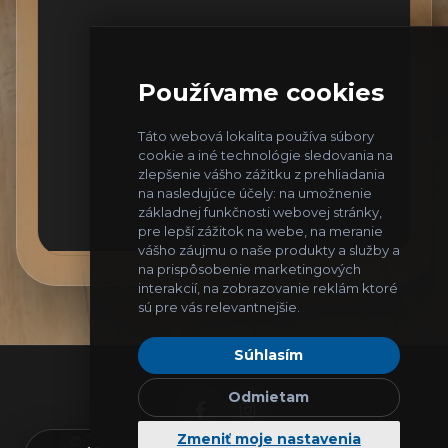
Používame cookies
Táto webová lokalita používa súbory
cookie a iné technológie sledovania na
zlepšenie vášho zážitku z prehliadania
na nasledujúce účely:
na umožnenie
základnej funkčnosti webovej stránky
,
pre lepší zážitok na webe
,
na meranie
vášho záujmu o naše produkty a služby a
na prispôsobenie marketingových
interakcií
,
na zobrazovanie reklám ktoré
sú pre vás relevantnejšie
.
Súhlasím
Odmietam
Zmeniť moje nastavenia
© 2026
IT Helpers
. Všetky práva vyhradené.