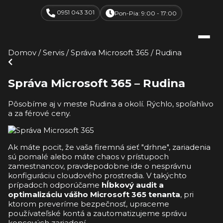
0951 043 301
Pon-Pia: 9:00 - 17:00
Domov
/
Servis
/
Správa Microsoft 365
/
Rudina
Správa Microsoft 365 – Rudina
Pôsobíme aj v meste Rudina a okolí. Rýchlo, spoľahlivo
a za férové ceny.
Ak máte pocit, že vaša firemná sieť "drhne", zariadenia
sú pomalé alebo máte chaos v prístupoch
zamestnancov, pravdepodobne ide o nesprávnu
konfiguráciu cloudového prostredia. V takýchto
prípadoch odporúčame
hĺbkový audit a
optimalizáciu vášho Microsoft 365 tenanta
, pri
ktorom preveríme bezpečnosť, upraceme
používateľské kontá a zautomatizujeme správu
koncových zariadení.