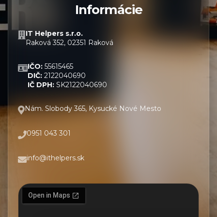
Informácie
IT Helpers s.r.o.
Raková 352, 02351 Raková
IČO:
55615465
DIČ:
2122040690
IČ DPH:
SK2122040690
Nám. Slobody 365, Kysucké Nové Mesto
0951 043 301
info@ithelpers.sk