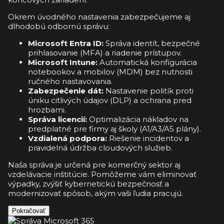
Okrem úvodného nastavenia zabezpečujeme aj
dlhodobú odbornú správu:
Microsoft Entra ID:
Správa identít, bezpečné
prihlasovanie (MFA) a riadenie prístupov.
Microsoft Intune:
Automatická konfigurácia
notebookov a mobilov (MDM) bez nutnosti
ručného nastavovania.
Zabezpečenie dát:
Nastavenie politík proti
úniku citlivých údajov (DLP) a ochrana pred
hrozbami.
Správa licencií:
Optimalizácia nákladov na
predplatné pre firmy aj školy (A1/A3/A5 plány).
Vzdialená podpora:
Riešenie incidentov a
pravidelná údržba cloudových služieb.
Naša správa je určená pre komerčný sektor aj
vzdelávacie inštitúcie. Pomôžeme vám eliminovať
výpadky, zvýšiť kybernetickú bezpečnosť a
modernizovať spôsob, akým vaši ľudia pracujú.
Pokračovať