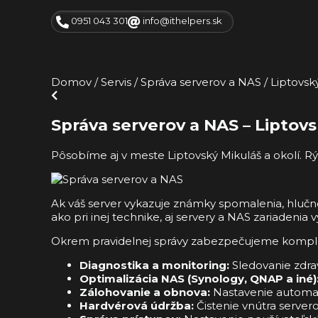
0951 043 301
info@ithelpers.sk
Domov
/
Servis
/
Správa serverov a NAS
/
Liptovsk
Správa serverov a NAS – Liptov
Pôsobíme aj v meste Liptovský Mikuláš a okolí. Rýc
Ak váš server vykazuje známky spomalenia, hlu
ako pri inej technike, aj servery a NAS zariadenia
Okrem pravidelnej správy zabezpečujeme kompletn
Diagnostika a monitoring:
Sledovanie zdrav
Optimalizácia NAS (Synology, QNAP a iné)
Zálohovanie a obnova:
Nastavenie automati
Hardvérová údržba:
Čistenie vnútra server