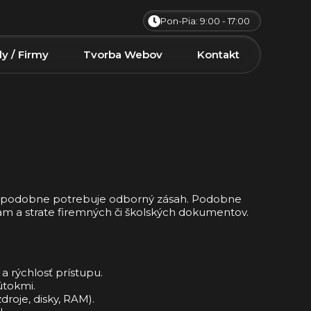
Pon-Pia: 9:00 - 17:00
ly / Firmy
Tvorba Webov
Kontakt
vdepodobne potrebuje odborný zásah. Podobne
aniam a strate firemných či školských dokumentov.
 rýchlosť prístupu.
útokmi.
roje, disky, RAM).