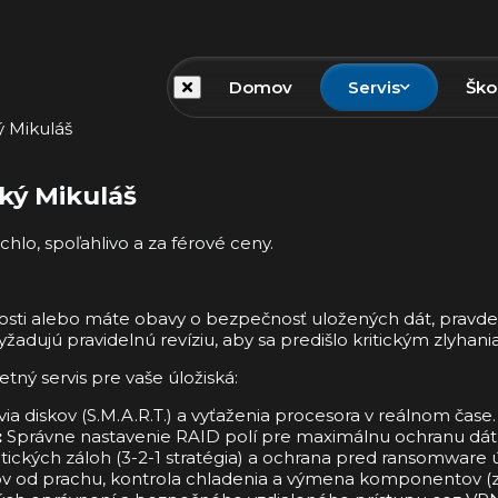
Domov
Servis
Ško
ý Mikuláš
ský Mikuláš
hlo, spoľahlivo a za férové ceny.
čnosti alebo máte obavy o bezpečnosť uložených dát, pra
 vyžadujú pravidelnú revíziu, aby sa predišlo kritickým zlyh
ý servis pre vaše úložiská:
ia diskov (S.M.A.R.T.) a vyťaženia procesora v reálnom čase.
:
Správne nastavenie RAID polí pre maximálnu ochranu dát a
ckých záloh (3-2-1 stratégia) a ochrana pred ransomware 
ov od prachu, kontrola chladenia a výmena komponentov (zd