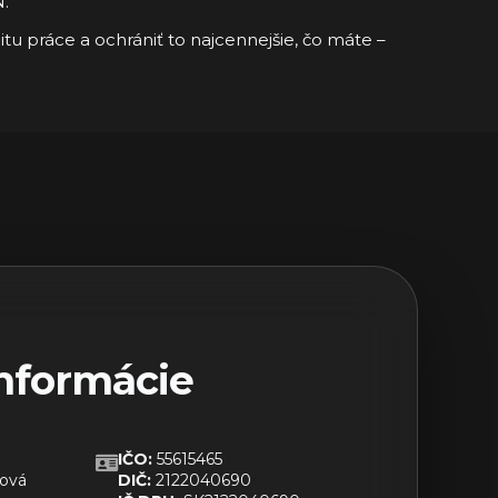
.
u práce a ochrániť to najcennejšie, čo máte –
nformácie
IČO:
55615465
ková
DIČ:
2122040690