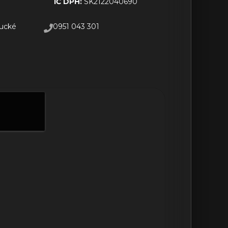
IČ DPH:
SK2122040690
sucké
0951 043 301