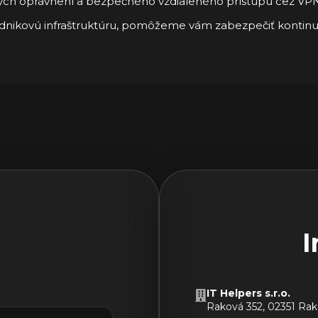
ých oprávnení a bezpečného vzdialeného prístupu cez VPN
odnikovú infraštruktúru, pomôžeme vám zabezpečiť kontinuit
I
IT Helpers s.r.o.
Raková 352, 02351 Ra