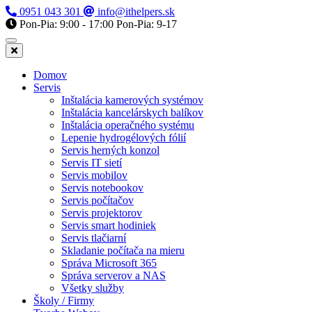
0951 043 301
info@ithelpers.sk
Pon-Pia: 9:00 - 17:00
Pon-Pia: 9-17
Domov
Servis
Inštalácia kamerových systémov
Inštalácia kancelárskych balíkov
Inštalácia operačného systému
Lepenie hydrogélových fólií
Servis herných konzol
Servis IT sietí
Servis mobilov
Servis notebookov
Servis počítačov
Servis projektorov
Servis smart hodiniek
Servis tlačiarní
Skladanie počítača na mieru
Správa Microsoft 365
Správa serverov a NAS
Všetky služby
Školy / Firmy