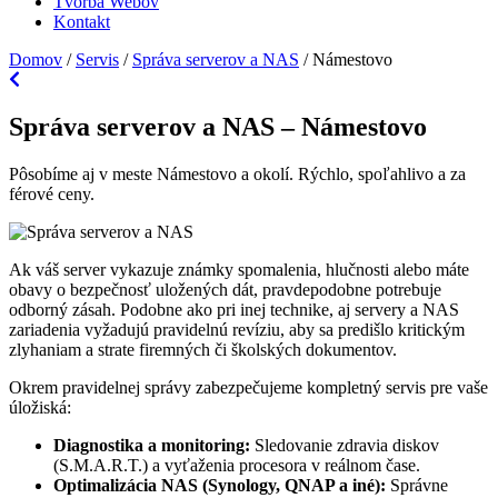
Tvorba Webov
Kontakt
Domov
/
Servis
/
Správa serverov a NAS
/
Námestovo
Správa serverov a NAS – Námestovo
Pôsobíme aj v meste Námestovo a okolí. Rýchlo, spoľahlivo a za
férové ceny.
Ak váš server vykazuje známky spomalenia, hlučnosti alebo máte
obavy o bezpečnosť uložených dát, pravdepodobne potrebuje
odborný zásah. Podobne ako pri inej technike, aj servery a NAS
zariadenia vyžadujú pravidelnú revíziu, aby sa predišlo kritickým
zlyhaniam a strate firemných či školských dokumentov.
Okrem pravidelnej správy zabezpečujeme kompletný servis pre vaše
úložiská:
Diagnostika a monitoring:
Sledovanie zdravia diskov
(S.M.A.R.T.) a vyťaženia procesora v reálnom čase.
Optimalizácia NAS (Synology, QNAP a iné):
Správne