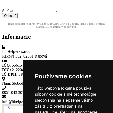
Správa
Odoslať
Tento formulár je chránený službou reCAPTCHA od Google. Platia
Zásady ochrany
súkromia
a
Podmienky používania
.
Informácie
IT Helpers s.r.o.
Raková 352, 02351 Raková
IČO:
55615465
DIČ:
2122040690
IČ DPH:
SK2122040690
Používame cookies
Nám. Slobody 365, Kysucké Nové Mesto
Táto webová lokalita používa
0951 043 301
súbory cookie a iné technológie
sledovania na zlepšenie vášho
info@ithelpers.sk
zážitku z prehliadania na
nasledujúce účely:
na umožnenie