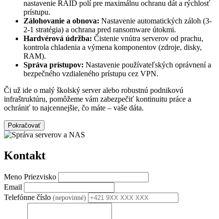
nastavenie RAID polí pre maximálnu ochranu dát a rýchlosť
prístupu.
Zálohovanie a obnova:
Nastavenie automatických záloh (3-
2-1 stratégia) a ochrana pred ransomware útokmi.
Hardvérová údržba:
Čistenie vnútra serverov od prachu,
kontrola chladenia a výmena komponentov (zdroje, disky,
RAM).
Správa prístupov:
Nastavenie používateľských oprávnení a
bezpečného vzdialeného prístupu cez VPN.
Či už ide o malý školský server alebo robustnú podnikovú
infraštruktúru, pomôžeme vám zabezpečiť kontinuitu práce a
ochrániť to najcennejšie, čo máte – vaše dáta.
Pokračovať
Kontakt
Meno Priezvisko
Email
Telefónne číslo
(nepovinné)