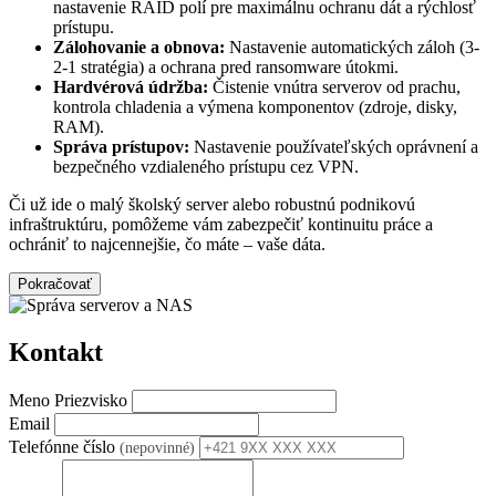
nastavenie RAID polí pre maximálnu ochranu dát a rýchlosť
prístupu.
Zálohovanie a obnova:
Nastavenie automatických záloh (3-
2-1 stratégia) a ochrana pred ransomware útokmi.
Hardvérová údržba:
Čistenie vnútra serverov od prachu,
kontrola chladenia a výmena komponentov (zdroje, disky,
RAM).
Správa prístupov:
Nastavenie používateľských oprávnení a
bezpečného vzdialeného prístupu cez VPN.
Či už ide o malý školský server alebo robustnú podnikovú
infraštruktúru, pomôžeme vám zabezpečiť kontinuitu práce a
ochrániť to najcennejšie, čo máte – vaše dáta.
Pokračovať
Kontakt
Meno Priezvisko
Email
Telefónne číslo
(nepovinné)