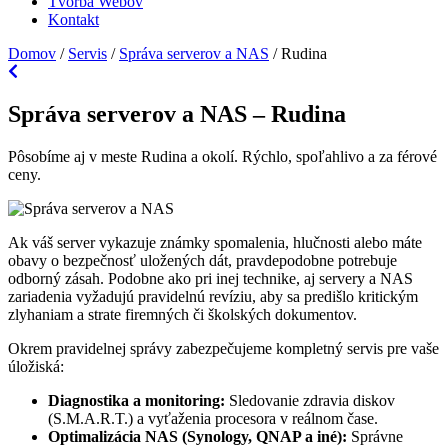
Tvorba Webov
Kontakt
Domov
/
Servis
/
Správa serverov a NAS
/
Rudina
Správa serverov a NAS – Rudina
Pôsobíme aj v meste Rudina a okolí. Rýchlo, spoľahlivo a za férové
ceny.
Ak váš server vykazuje známky spomalenia, hlučnosti alebo máte
obavy o bezpečnosť uložených dát, pravdepodobne potrebuje
odborný zásah. Podobne ako pri inej technike, aj servery a NAS
zariadenia vyžadujú pravidelnú revíziu, aby sa predišlo kritickým
zlyhaniam a strate firemných či školských dokumentov.
Okrem pravidelnej správy zabezpečujeme kompletný servis pre vaše
úložiská:
Diagnostika a monitoring:
Sledovanie zdravia diskov
(S.M.A.R.T.) a vyťaženia procesora v reálnom čase.
Optimalizácia NAS (Synology, QNAP a iné):
Správne