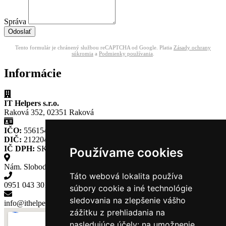
Správa
Odoslať
Tento formulár je chránený službou reCAPTCHA od Google. Platia
Zásady ochrany
súkromia
a
Podmienky používania
.
Informácie
IT Helpers s.r.o.
Raková 352, 02351 Raková
IČO:
55615465
DIČ:
2122040690
IČ DPH:
SK2122040690
Používame cookies
Nám. Slobody 365, Kysucké Nové Mesto
Táto webová lokalita používa
0951 043 301
súbory cookie a iné technológie
sledovania na zlepšenie vášho
info@ithelpers.sk
zážitku z prehliadania na
nasledujúce účely:
na umožnenie