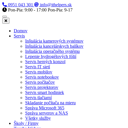
0951 043 301
info@ithelpers.sk
Pon-Pia: 9:00 - 17:00
Pon-Pia: 9-17
Domov
Servis
Inštalácia kamerových systémov
Inštalácia kancelárskych balíkov
Inštalácia operačného systému
Lepenie hydrogélových fólií
Servis herných konzol
Servis IT sietí
Servis mobilov
Servis notebookov
Servis počítačov
Servis projektorov
Servis smart hodiniek
Servis tlačiarní
Skladanie počítača na mieru
Správa Microsoft 365
Správa serverov a NAS
Všetky služby
Školy / Firmy